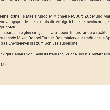
n und nicht ganz so verbissenen Plauschanlass mehrheitlich du
eine Rötheli, Rafaela Müggler, Michael Nef, Jürg Zuber und M
e Jungspunde, die sich als die erfolgreichste der sechs ausge
tpuppten.
spartien zeigten einige ihr Talent beim Billard, andere suchten 
stehende Mixed-Doppel-Turnier. Das mittlerweile traditionelle Sp
s das Energielevel bis zum Schluss ausreichte.
nk gilt Daniela von Tennisrestaurant, welche und bis Mitternach
 Mal