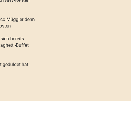
rch AHV-Renten
arco Müggler denn
losten
sich bereits
aghetti-Buffet
t geduldet hat.