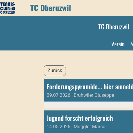
TC Oberuzwil
TC Oberuzwil
Verein
M
Zurück
Forderungspyramide... hier anmel
09.07.2026
, Brühwiler Giuseppe
Jugend forscht erfolgreich
14.05.2026
, Müggler Marco