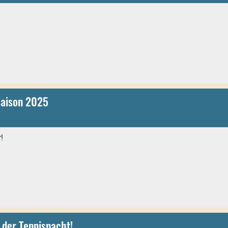
n
Saison 2025
!
 der Tennisnacht!