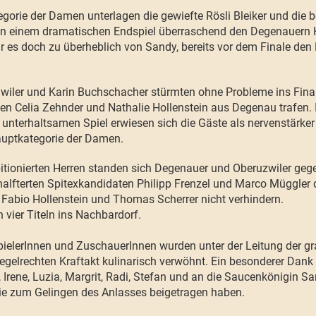
egorie der Damen unterlagen die gewiefte Rösli Bleiker und die 
 einem dramatischen Endspiel überraschend den Degenauern K
 es doch zu überheblich von Sandy, bereits vor dem Finale de
ler und Karin Buchschacher stürmten ohne Probleme ins Finale
nnen Celia Zehnder und Nathalie Hollenstein aus Degenau trafen.
unterhaltsamen Spiel erwiesen sich die Gäste als nervenstärker
auptkategorie der Damen.
tionierten Herren standen sich Degenauer und Oberuzwiler gege
alfterten Spitexkandidaten Philipp Frenzel und Marco Müggler
Fabio Hollenstein und Thomas Scherrer nicht verhindern.
 vier Titeln ins Nachbardorf.
pielerInnen und ZuschauerInnen wurden unter der Leitung der g
egelrechten Kraftakt kulinarisch verwöhnt. Ein besonderer Dank
 Irene, Luzia, Margrit, Radi, Stefan und an die Saucenkönigin Sa
ie zum Gelingen des Anlasses beigetragen haben.