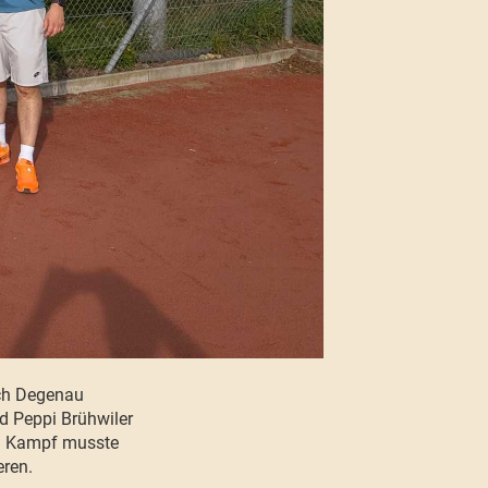
ach Degenau
nd Peppi Brühwiler
en Kampf musste
eren.