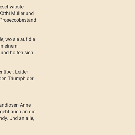
beschwipste
äthi Müller und
n Proseccobestand
, wo sie auf die
 In einem
 und holten sich
nüber. Leider
 den Triumph der
randiosen Anne
 geht auch an die
ndy. Und an alle,