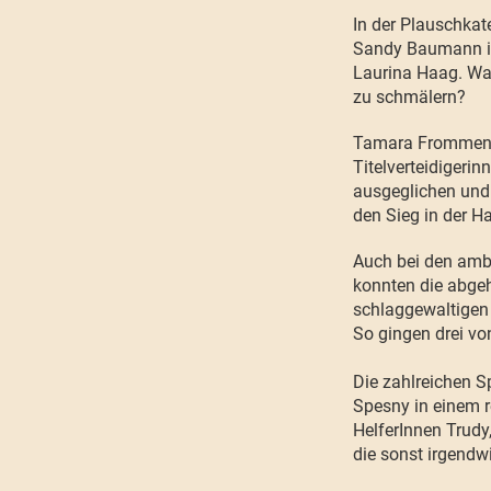
In der Plauschkat
Sandy Baumann in
Laurina Haag. War
zu schmälern?
Tamara Frommenwi
Titelverteidigeri
ausgeglichen und 
den Sieg in der H
Auch bei den ambi
konnten die abgeh
schlaggewaltigen 
So gingen drei von
Die zahlreichen S
Spesny in einem r
HelferInnen Trudy,
die sonst irgendw